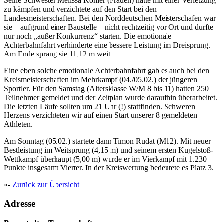
Seine Schwester Melissa Köhler (Frauen) hatte mit einer Verletzung
zu kämpfen und verzichtete auf den Start bei den
Landesmeisterschaften. Bei den Norddeutschen Meisterschafen war
sie – aufgrund einer Baustelle – nicht rechtzeitig vor Ort und durfte
nur noch „außer Konkurrenz“ starten. Die emotionale
Achterbahnfahrt verhinderte eine bessere Leistung im Dreisprung.
Am Ende sprang sie 11,12 m weit.
Eine eben solche emotionale Achterbahnfahrt gab es auch bei den
Kreismeisterschaften im Mehrkampf (04./05.02.) der jüngeren
Sportler. Für den Samstag (Altersklasse W/M 8 bis 11) hatten 250
Teilnehmer gemeldet und der Zeitplan wurde daraufhin überarbeitet.
Die letzten Läufe sollten um 21 Uhr (!) stattfinden. Schweren
Herzens verzichteten wir auf einen Start unserer 8 gemeldeten
Athleten.
Am Sonntag (05.02.) startete dann Timon Rudat (M12). Mit neuer
Bestleistung im Weitsprung (4,15 m) und seinem ersten Kugelstoß-
Wettkampf überhaupt (5,00 m) wurde er im Vierkampf mit 1.230
Punkte insgesamt Vierter. In der Kreiswertung bedeutete es Platz 3.
«-
Zurück zur Übersicht
Adresse