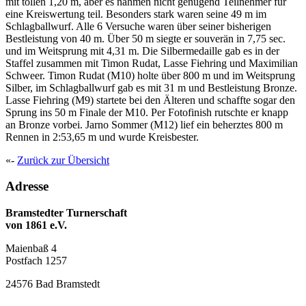
mit tollen 1,20 m, aber es nahmen nicht genügend Teilnehmer für
eine Kreiswertung teil. Besonders stark waren seine 49 m im
Schlagballwurf. Alle 6 Versuche waren über seiner bisherigen
Bestleistung von 40 m. Über 50 m siegte er souverän in 7,75 sec.
und im Weitsprung mit 4,31 m. Die Silbermedaille gab es in der
Staffel zusammen mit Timon Rudat, Lasse Fiehring und Maximilian
Schweer. Timon Rudat (M10) holte über 800 m und im Weitsprung
Silber, im Schlagballwurf gab es mit 31 m und Bestleistung Bronze.
Lasse Fiehring (M9) startete bei den Älteren und schaffte sogar den
Sprung ins 50 m Finale der M10. Per Fotofinish rutschte er knapp
an Bronze vorbei. Jarno Sommer (M12) lief ein beherztes 800 m
Rennen in 2:53,65 m und wurde Kreisbester.
«-
Zurück zur Übersicht
Adresse
Bramstedter Turnerschaft
von 1861 e.V.
Maienbaß 4
Postfach 1257
24576 Bad Bramstedt