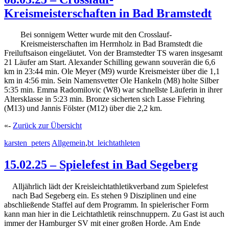
Kreismeisterschaften in Bad Bramstedt
Bei sonnigem Wetter wurde mit den Crosslauf-
Kreismeisterschaften im Herrnholz in Bad Bramstedt die
Freiluftsaison eingeläutet. Von der Bramstedter TS waren insgesamt
21 Läufer am Start. Alexander Schilling gewann souverän die 6,6
km in 23:44 min. Ole Meyer (M9) wurde Kreismeister über die 1,1
km in 4:56 min. Sein Namensvetter Ole Hankeln (M8) holte Silber
5:35 min. Emma Radomilovic (W8) war schnellste Läuferin in ihrer
Altersklasse in 5:23 min. Bronze sicherten sich Lasse Fiehring
(M13) und Jannis Fölster (M12) über die 2,2 km.
«-
Zurück zur Übersicht
karsten_peters
Allgemein
,
bt_leichtathleten
15.02.25 – Spielefest in Bad Segeberg
Alljährlich lädt der Kreisleichtathletikverband zum Spielefest
nach Bad Segeberg ein. Es stehen 9 Disziplinen und eine
abschließende Staffel auf dem Programm. In spielerischer Form
kann man hier in die Leichtathletik reinschnuppern. Zu Gast ist auch
immer der Hamburger SV mit einer großen Horde. Am Ende