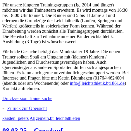
Für unsere jüngeren Trainingsgruppen (Jg. 2014 und jünger)
möchten wir das Trainerteam erweitern. Es wird montags von 16:30
bis 18:00 Uhr trainiert. Die Kinder sind 5 bis 11 Jahre alt und
erlernen die Grundzüge der Leichtathletik (Laufen, Springen und
Werfen) größtenteils in spielerischer Form kennen. Während der
Einarbeitung werden zunächst alle Trainingsgruppen durchlaufen.
Die Bereitschaft zur Teilnahme an einer Kinderleichtathletik-
Ausbildung (3 Tage) ist wünschenswert.
Für beide Gesuche beträgt das Mindestalter 18 Jahre. Die neuen
Trainer sollten Spaß am Umgang mit (kleinen) Kindern /
Jugendlichen und Durchsetzungsvermögen haben. Auch
Quereinsteiger aus anderen Sportarten dürfen sich angesprochen
fühlen. Es kann auch gerne unverbindlich geschnuppert werden. Bei
Interesse und Fragen bitte mit Katrin Blumhagen (0176/44624004
(abends oder am Wochenende) oder
info@leichtathletik.bt1861.de
)
Kontakt aufnehmen.
Druckversion Trainersuche
«-
Zurück zur Übersicht
karsten_peters
Allgemein
,
bt_leichtathleten
08.03.25 – Crosslauf-