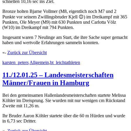
schnellen 10,16 sec ins Ziel.
Bronze holten Bjarne Vollmer (M8, eigentlich noch M7 und 2
Punkte vor seinem Zwillingsbruder Kjell 😊) im Dreikampf mit 365
Punkten, Ole Meyer (M9) mit 630 Punkten und Carlotta Völz
(W10) im Dreikampf mit 794 Punkten.
Insgesamt waren 7 Neulinge am Start, die ihre Sache super gemacht
haben und wertvolle Erfahrungen sammeln konnten.
«-
Zurück zur Übersicht
karsten_peters
Allgemein
,
bt_leichtathleten
11./12.01.25 – Landesmeisterschaften
Männer/Frauen in Hamburg
Bei den gemeinsamen Hallenlandesmeisterschaften startete Melissa
Köhler im Dreisprung. Sie wurden mit nur wenigen cm Rückstand
Zweite mit 11,26 m.
Ihr Bruder Aaron Köhler startete über die 60 m Hürden und wurde
in 6,73 sec Dritter.
«-
Zurück zur Übersicht