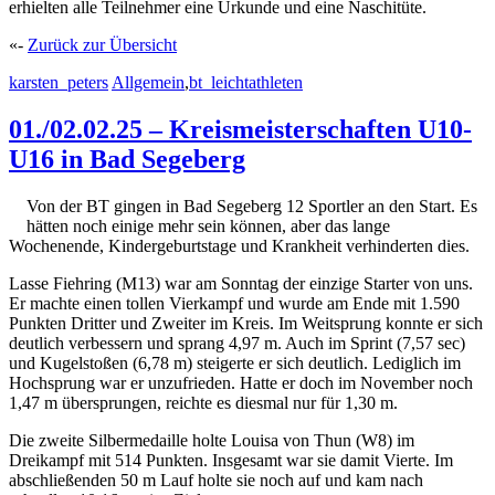
erhielten alle Teilnehmer eine Urkunde und eine Naschitüte.
«-
Zurück zur Übersicht
karsten_peters
Allgemein
,
bt_leichtathleten
01./02.02.25 – Kreismeisterschaften U10-
U16 in Bad Segeberg
Von der BT gingen in Bad Segeberg 12 Sportler an den Start. Es
hätten noch einige mehr sein können, aber das lange
Wochenende, Kindergeburtstage und Krankheit verhinderten dies.
Lasse Fiehring (M13) war am Sonntag der einzige Starter von uns.
Er machte einen tollen Vierkampf und wurde am Ende mit 1.590
Punkten Dritter und Zweiter im Kreis. Im Weitsprung konnte er sich
deutlich verbessern und sprang 4,97 m. Auch im Sprint (7,57 sec)
und Kugelstoßen (6,78 m) steigerte er sich deutlich. Lediglich im
Hochsprung war er unzufrieden. Hatte er doch im November noch
1,47 m übersprungen, reichte es diesmal nur für 1,30 m.
Die zweite Silbermedaille holte Louisa von Thun (W8) im
Dreikampf mit 514 Punkten. Insgesamt war sie damit Vierte. Im
abschließenden 50 m Lauf holte sie noch auf und kam nach